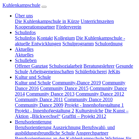
Kuhlenkampschule
Über uns
Die Kuhlenkampschule in Kürze
Unterrichtszeiten
Kooperationspartner
Förderverein
Schulinfos
Schulinfos
Kontakt
Kollegium
Die Kuhlenkampschule -
aktuelle Entwicklungen
Schulprogramm
Schulordnung
Aktuelles
Aktuelles
Schulleben
Offener Ganztag
Schulsozialarbeit
Beratungslehrer
Gesunde
Schule
Arbeitsgemeinschaften
Schülerbücherei
JeKits
Kultur und Schule
Kultur und Schule
Community-Dance 2019
Community
Dance 2016
Community Dance 2015
Community Dance
2014
Community Dance 2013
Community Dance 2012
Community Dance 2011
Community Dance 2010
Community Dance 2009
Projekt - Innenhofgestaltung 1
Projekt - Innenhofgestaltung 2
Kulturstrolche
Die Kunst –
Aktion „Blickwechsel“
Graffiti – Projekt 2012
Berufsorientierung
Berufsorientierung
Auszeichnung Berufswahl- und
ausbildungsfreundliche Schule
Ansprechpartner
Berufsorientierung an der Kuhlenkampschule
Wichtiges für