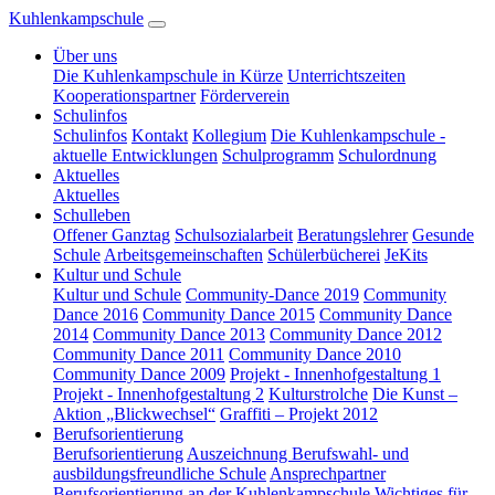
Kuhlenkampschule
Über uns
Die Kuhlenkampschule in Kürze
Unterrichtszeiten
Kooperationspartner
Förderverein
Schulinfos
Schulinfos
Kontakt
Kollegium
Die Kuhlenkampschule -
aktuelle Entwicklungen
Schulprogramm
Schulordnung
Aktuelles
Aktuelles
Schulleben
Offener Ganztag
Schulsozialarbeit
Beratungslehrer
Gesunde
Schule
Arbeitsgemeinschaften
Schülerbücherei
JeKits
Kultur und Schule
Kultur und Schule
Community-Dance 2019
Community
Dance 2016
Community Dance 2015
Community Dance
2014
Community Dance 2013
Community Dance 2012
Community Dance 2011
Community Dance 2010
Community Dance 2009
Projekt - Innenhofgestaltung 1
Projekt - Innenhofgestaltung 2
Kulturstrolche
Die Kunst –
Aktion „Blickwechsel“
Graffiti – Projekt 2012
Berufsorientierung
Berufsorientierung
Auszeichnung Berufswahl- und
ausbildungsfreundliche Schule
Ansprechpartner
Berufsorientierung an der Kuhlenkampschule
Wichtiges für